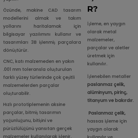
R?
Özünde, makine CAD tasarım
modellerini almak ve takım
İşleme, en yaygın
yollarını haritalamak için
olarak metal
bilgisayar yazılımını kullanır ve
malzemeler,
tasarımları 3B işlenmiş parçalara
parçalar ve aletler
dönüştürür.
üretmek için
CNC, katı malzemeden en yakın
kullanılır.
.001 mm toleransla oluşturulan
İşlenebilen metaller
farklı yüzey türlerinde çok çeşitli
paslanmaz çelik,
malzemelerden parçalar
alüminyum, pirinç,
oluşturabilir.
titanyum ve bakırdır
.
Hızlı prototiplemenin aksine
parçalar, bitmiş tasarımın
Paslanmaz çelik,
yoğunluğunu, bitişini ve
hassas işleme için
pürüzlülüğünü yansıtan gerçek
yaygın olarak
malzemeler kullanılarak işlenir.
kullanılır ve