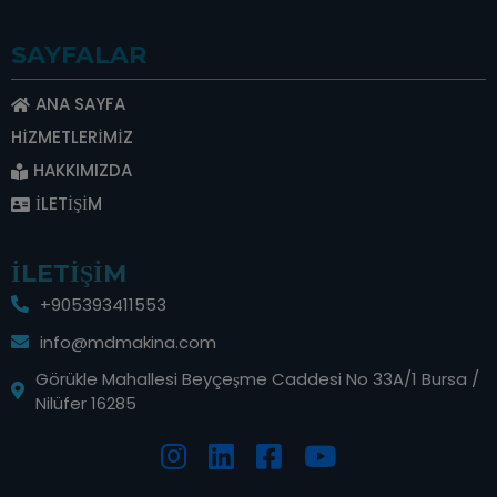
SAYFALAR
ANA SAYFA
HIZMETLERIMIZ
HAKKIMIZDA
İLETIŞIM
ILETIŞIM
+905393411553
info@mdmakina.com
Görükle Mahallesi Beyçeşme Caddesi No 33A/1 Bursa /
Nilüfer 16285