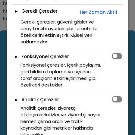
hassasiyetli CNC talaşlı imalat ve fason parça üretimi
Gerekli Çerezler
hizmeti sunarak üretim süreçlerine değer katmayı
►
Her Zaman Aktif
hedeflemekteyiz.
Gerekli çerezler, güvenli girişler ve
onay tercihi ayarları gibi temel site
özelliklerini etkinleştirir. Kişisel veri
saklamazlar.
ADRES BİLGİLERİMİZ
Fonksiyonel Çerezler
►
Görükle Mahallesi Beyçeşme Caddesi No
Fonksiyonel çerezler, içerik paylaşımı,
33A/1 Bursa / Nilüfer 16285
geri bildirim toplama ve üçüncü
taraf araçların etkinleştirilmesi gibi
+905393411553
özellikleri destekler.
Analitik Çerezler
►
info@mdmakina.com
Analitik çerezler, ziyaretçi
etkileşimlerini izler ve ziyaretçi sayısı,
hemen çıkma oranı ve trafik
kaynakları gibi metrikler hakkında
bilgi sağlar.