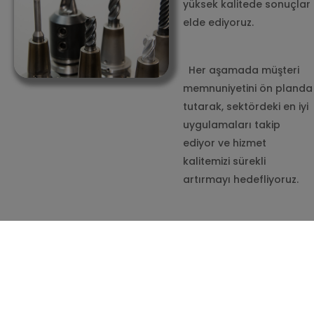
yüksek kalitede sonuçlar
elde ediyoruz.
Her aşamada müşteri
memnuniyetini ön planda
tutarak, sektördeki en iyi
uygulamaları takip
ediyor ve hizmet
kalitemizi sürekli
artırmayı hedefliyoruz.
Her projede
mükemmeliyeti
deneyimlemek için sizleri
de aramızda görmekten
mutluluk duyarız.