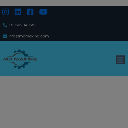
+905393411553
info@mdmakina.com